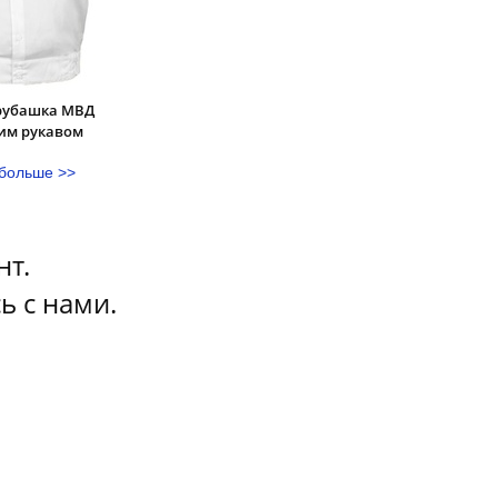
рубашка МВД
ким рукавом
 больше >>
нт.
ь с нами.