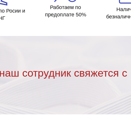
Работаем по
Нали
по Росии и
предоплате 50%
безналич
НГ
наш сотрудник свяжется с