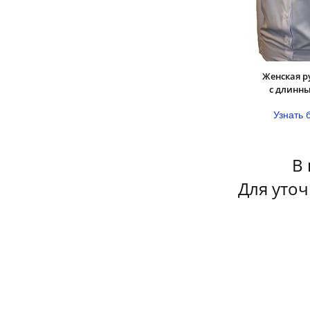
Женская 
с длинн
Узнать 
В 
Для уточ